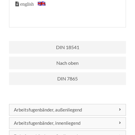
english
DIN 18541
Nach oben
DIN 7865
Arbeitsfugenbänder, außenliegend
DIN 7865
Arbeitsfugenbänder, innenliegend
DIN 18541
DIN 7865