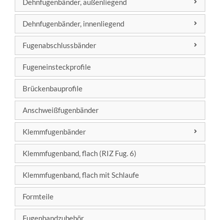
Dehnfugenbänder, außenliegend
Werksnorm
DIN 18541
DIN 7865
Dehnfugenbänder, innenliegend
Werksnorm
DIN 18541
DIN 7865
Fugenabschlussbänder
Werksnorm
DIN 18541
DIN 7865
Fugeneinsteckprofile
Werksnorm
DIN 18541
Brückenbauprofile
Werksnorm
Anschweißfugenbänder
Klemmfugenbänder
DIN 7865
Klemmfugenband, flach (RIZ Fug. 6)
DIN 18541
Klemmfugenband, flach mit Schlaufe
Formteile
Fugenbandzubehör