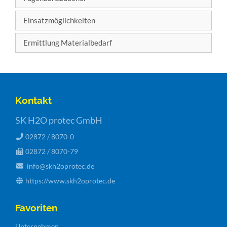
Einsatzmöglichkeiten
Ermittlung Materialbedarf
Kontakt
SK H2O protec GmbH
02872 / 8070-0
02872 / 8070-79
info@skh2oprotec.de
https://www.skh2oprotec.de
Favoriten
Navigation
Unternehmen