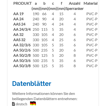
PRODUKT
a
b
c
f
Anzahl
Material
(mm)
(mm)
(mm)
(mm)
Sperranker
AA 19
190
66
4
15
4
PVC-P
AA 24
240
90
4
20
4
PVC-P
AAS 24
240
90
4
24
4
PVC-P
AA 24/3/4
250
115
5
35
4
PVC-P
AA 32
330
105
4
20
6
PVC-P
AAS 32
330
105
4
25
6
PVC-P
AA 32/3/6
330
105
5
35
6
PVC-P
AA 50/2/6
500
235
5
20
6
PVC-P
AA 50/2/8
500
125
5
20
8
PVC-P
AA 50/3/6
500
235
5
35
6
PVC-P
AA 50/3/8
500
125
5
35
8
PVC-P
Datenblätter
Weitere Informationen können Sie den
beiliegenden Datenblättern entnehmen:
deutsch