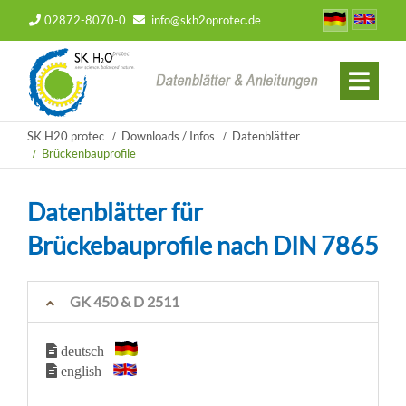
02872-8070-0
info@skh2oprotec.de
SK H20 protec
Downloads / Infos
Datenblätter
Brückenbauprofile
Datenblätter für
Brückebauprofile nach DIN 7865
GK 450 & D 2511
deutsch
english